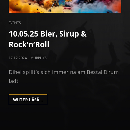
CAT
EVENTS
LINKS
10.05.25 Bier, Sirup &
Rock’n’Roll
POSTED
17.12.2024
MURPHYS
ON
Dihei spillt’s sich immer na am Bestä! D’rum
ladt
10.05.25
WIITER LÄSÄ…
BIER,
SIRUP
&
ROCK’N’ROLL