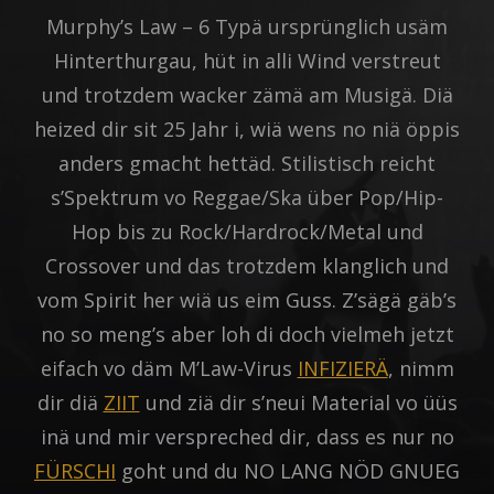
Murphy’s Law – 6 Typä ursprünglich usäm
Hinterthurgau, hüt in alli Wind verstreut
und trotzdem wacker zämä am Musigä. Diä
heized dir sit 25 Jahr i, wiä wens no niä öppis
anders gmacht hettäd. Stilistisch reicht
s’Spektrum vo Reggae/Ska über Pop/Hip-
Hop bis zu Rock/Hardrock/Metal und
Crossover und das trotzdem klanglich und
vom Spirit her wiä us eim Guss. Z’sägä gäb’s
no so meng’s aber loh di doch vielmeh jetzt
eifach vo däm M’Law-Virus
INFIZIERÄ
, nimm
dir diä
ZIIT
und ziä dir s’neui Material vo üüs
inä und mir verspreched dir, dass es nur no
FÜRSCHI
goht und du NO LANG NÖD GNUEG